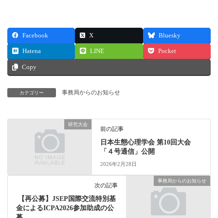
ウ
い
で
(
開
新
き
し
ま
い
Facebook
す
ウ
X
Bluesky
)
ィ
ン
Hatena
LINE
Pocket
ド
ウ
Copy
で
開
き
ま
す
事務局からのお知らせ
カテゴリー
)
研究大会
前の記事
日本生態心理学会 第10回大会
「４号通信」公開
2026年2月28日
事務局からのお知らせ
次の記事
【再公募】JSEP国際交流特別基
金によるICPA2026参加助成の公
募