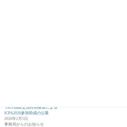
共有:
ク
F
リ
a
ッ
c
ク
e
し
b
て
o
T
o
関連
w
k
i
で
t
共
大会前日研究会「私たちは
【再公募】JSEP国際交流特別
t
有
Information Pickupを知ってい
基金によるICPA2026参加助成
e
す
r
る
るのか？」延期のお知らせ
の公募
で
に
2025年12月6日
2026年4月27日
共
は
有
ク
イベント
事務局からのお知らせ
(
リ
新
ッ
JSEP国際交流特別基金による
し
ク
い
し
ICPA2026参加助成の公募
ウ
て
ィ
く
2026年2月5日
ン
だ
事務局からのお知らせ
ド
さ