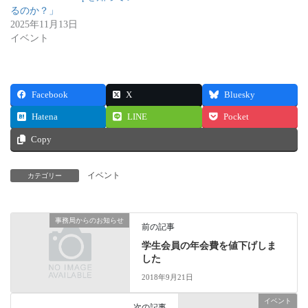
ド
さ
ウ
い
るのか？」
で
(
2025年11月13日
開
新
き
し
イベント
ま
い
す
ウ
)
ィ
ン
ド
ウ
Facebook
X
Bluesky
で
開
き
Hatena
LINE
Pocket
ま
す
Copy
)
イベント
カテゴリー
事務局からのお知らせ
前の記事
学生会員の年会費を値下げしま
した
2018年9月21日
イベント
次の記事