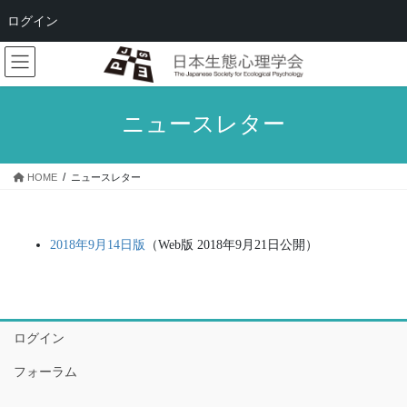
ログイン
コ
ナ
ン
ビ
テ
ゲ
ン
ー
ニュースレター
ツ
シ
へ
ョ
ス
ン
HOME
ニュースレター
キ
に
ッ
移
プ
動
2018年9月14日版
（Web版 2018年9月21日公開）
ログイン
フォーラム