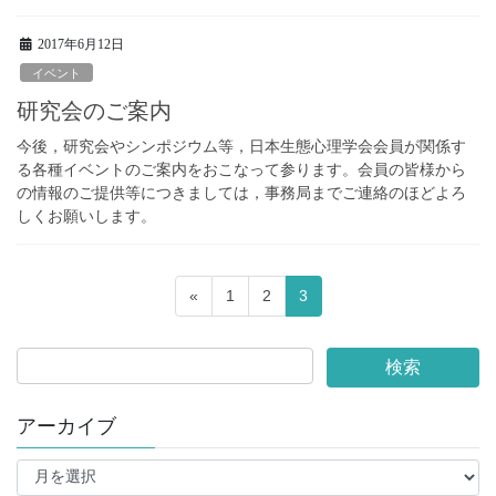
2017年6月12日
イベント
研究会のご案内
今後，研究会やシンポジウム等，日本生態心理学会会員が関係す
る各種イベントのご案内をおこなって参ります。会員の皆様から
の情報のご提供等につきましては，事務局までご連絡のほどよろ
しくお願いします。
投
«
固
1
固
2
固
3
稿
定
定
定
ペ
ペ
ペ
の
ー
ー
ー
ペ
ジ
ジ
ジ
ー
アーカイブ
ジ
ア
送
ー