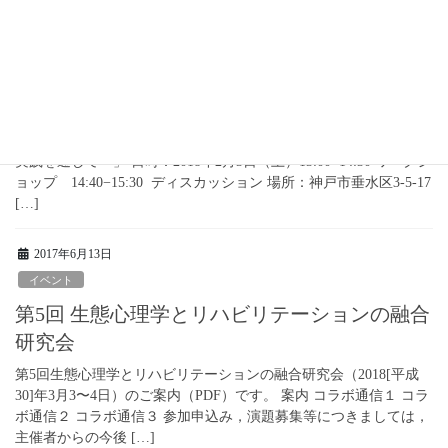
2017年12月7日
イベント
学会主催イベントのご案内
ワークショップ「運動を通じた数の知覚 —『数楽たいそう』の
実践を通して—」 日時：2018年2月3日（土）13:00−14:30 ワークシ
ョップ 14:40−15:30 ディスカッション 場所：神戸市垂水区3-5-17
[…]
2017年6月13日
イベント
第5回 生態心理学とリハビリテーションの融合
研究会
第5回生態心理学とリハビリテーションの融合研究会（2018[平成
30]年3月3〜4日）のご案内（PDF）です。 案内 コラボ通信１ コラ
ボ通信２ コラボ通信３ 参加申込み，演題募集等につきましては，
主催者からの今後 […]